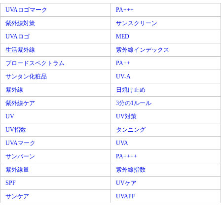
UVAロゴマーク
PA+++
紫外線対策
サンスクリーン
UVAロゴ
MED
生活紫外線
紫外線インデックス
ブロードスペクトラム
PA++
サンタン化粧品
UV-A
紫外線
日焼け止め
紫外線ケア
3分の1ルール
UV
UV対策
UV指数
タンニング
UVAマーク
UVA
サンバーン
PA++++
紫外線量
紫外線指数
SPF
UVケア
サンケア
UVAPF