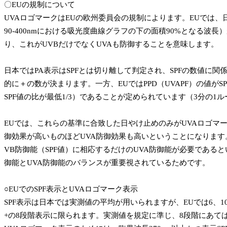
〇EUの規制について
UVAロゴマークはEUの欧州委員会の規制によります。EUでは、
90-400nmにおける吸光度曲線グラフの下の面積90%となる波長）
り、これがUVBだけでなくUVAも防御することを意味します。
日本ではPA表示はSPFとは切り離して判定され、SPFの数値に関係
的に＋の数が決まります。一方、EUではPPD（UVAPF）の値がSP
SPF値の比が最低1/3）であることが定められています（3分の1
EUでは、これらの基準に合致した日やけ止めのみがUVAロゴマー
御効果が高いものほどUVA防御効果も高いということになります
VB防御能（SPF値）に相応するだけのUVA防御能が必要である
御能とUVA防御能のバランスが重要視されているためです。
○EUでのSPF表示とUVAロゴマーク表示
SPF表示は日本では実測値の平均が用いられますが、EUでは6、10、1
+の8段階表示に限られます。実測値を規定に準じ、8段階にあては