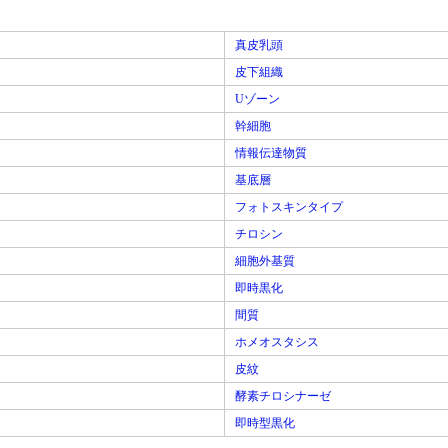
真皮乳頭
皮下組織
Uゾーン
幹細胞
情報伝達物質
基底層
フォトスキンタイプ
チロシン
細胞外基質
即時黒化
間質
ホメオスタシス
皮紋
酵素チロシナーゼ
即時型黒化