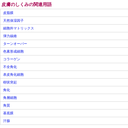
皮膚のしくみの関連用語
皮脂膜
天然保湿因子
細胞外マトリックス
弾力線維
ターンオーバー
色素形成細胞
コラーゲン
不全角化
表皮角化細胞
樹状突起
角化
角層細胞
角質
基底膜
汗腺