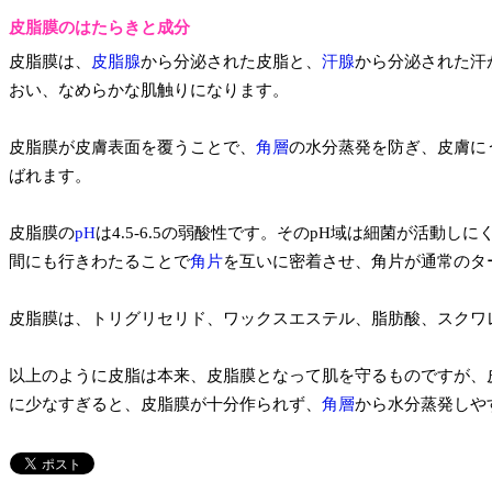
皮脂膜のはたらきと成分
皮脂膜は、
皮脂腺
から分泌された皮脂と、
汗腺
から分泌された汗
おい、なめらかな肌触りになります。
皮脂膜が皮膚表面を覆うことで、
角層
の水分蒸発を防ぎ、皮膚に
ばれます。
皮脂膜の
pH
は4.5-6.5の弱酸性です。そのpH域は細菌が活
間にも行きわたることで
角片
を互いに密着させ、角片が通常のタ
皮脂膜は、トリグリセリド、ワックスエステル、脂肪酸、スクワ
以上のように皮脂は本来、皮脂膜となって肌を守るものですが、
に少なすぎると、皮脂膜が十分作られず、
角層
から水分蒸発しや