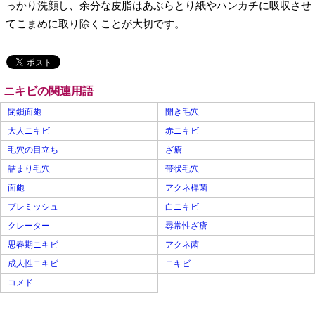
っかり洗顔し、余分な皮脂はあぶらとり紙やハンカチに吸収させ
てこまめに取り除くことが大切です。
ニキビの関連用語
閉鎖面皰
開き毛穴
大人ニキビ
赤ニキビ
毛穴の目立ち
ざ瘡
詰まり毛穴
帯状毛穴
面皰
アクネ桿菌
ブレミッシュ
白ニキビ
クレーター
尋常性ざ瘡
思春期ニキビ
アクネ菌
成人性ニキビ
ニキビ
コメド