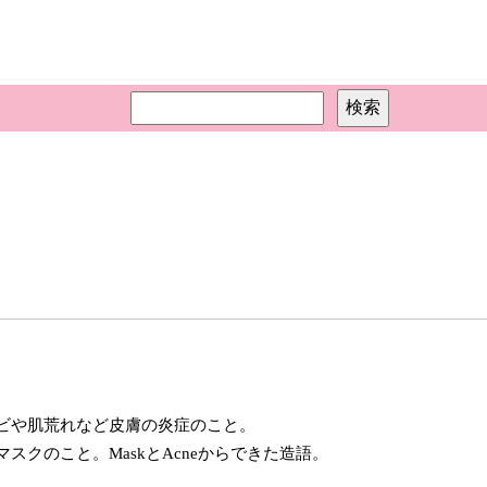
ビや肌荒れなど皮膚の炎症のこと。
クのこと。MaskとAcneからできた造語。